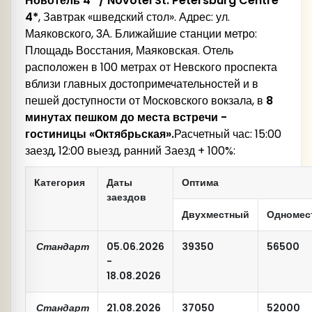
Новотель 4* /
Novotel
St
.
Petersburg
Centre
4*
, Завтрак «шведский стол». Адрес: ул.
Маяковского, 3А. Ближайшие станции метро:
Площадь Восстания, Маяковская. Отель
расположен в 100 метрах от Невского проспекта
вблизи главных достопримечательностей и в
пешей доступности от Московского вокзала, в
8
минутах пешком до места встречи -
гостиницы «Октябрьская».
Расчетный час: 15:00
заезд, 12:00 выезд, ранний Заезд + 100%:
Категория
Даты
Оптима
заездов
Двухместный
Одномес
Стандарт
05.06.2026
39350
56500
-
18.08.2026
Стандарт
21.08.2026
37050
52000