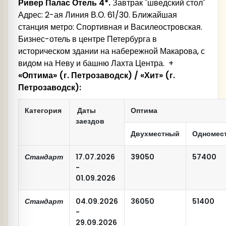
Ривер Палас Отель 4*.
Завтрак "шведский стол"
Адрес: 2-ая Линия В.О. 61/30. Ближайшая
станция метро: Спортивная и Василеостровская.
Бизнес-отель в центре Петербурга в
историческом здании на набережной Макарова, с
видом на Неву и башню Лахта Центра. +
«Оптима» (г. Петрозаводск) / «Хит» (г.
Петрозаводск):
Категория
Даты
Оптима
заездов
Двухместный
Одномес
Стандарт
17.07.2026
39050
57400
-
01.09.2026
Стандарт
04.09.2026
36050
51400
-
29.09.2026