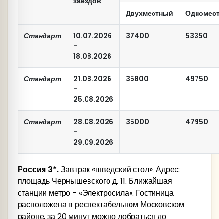
весной 2026 г
).
заездов
Двухместный
Одномес
18:00
Московского
вокзала,
ст. метро «Площадь Восстания».
Стандарт
10.07.2026
37400
53350
-
18.08.2026
Стандарт
21.08.2026
35800
49750
-
25.08.2026
Стандарт
28.08.2026
35000
47950
-
29.09.2026
Россия 3*.
Завтрак «шведский стол». Адрес:
площадь Чернышевского д. 11. Ближайшая
станции метро - «Электросила». Гостиница
расположена в респектабельном Московском
районе, за 20 минут можно добраться до