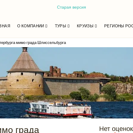
Старая версия
ВНАЯ
О КОМПАНИИ
ТУРЫ
КРУИЗЫ
РЕГИОНЫ РО
етербурга мимо града Шлиссельбурга
имо града
Нет оценок