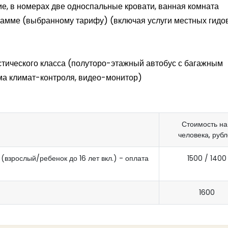
е, в номерах две односпальные кровати, ванная комната
тов с выбранным типом питания "завтраки").
 Тысячелетия России
амме (выбранному тарифу) (включая услуги местных гидов
тического класса (полуторо-этажный автобус с багажным
ма климат-контроля, видео-монитор)
Стоимость на 
человека, руб
(взрослый/ребенок до 16 лет вкл.) - оплата
1500 / 1400
1600