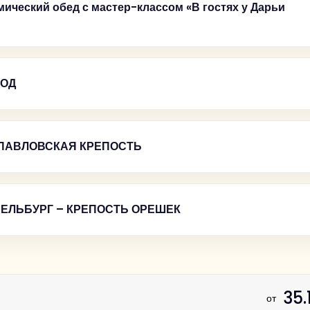
ический обед с мастер-классом «В гостях у Дарьи
РОД
ОПАВЛОВСКАЯ КРЕПОСТЬ
Валдайский Иверский Богородицкий Святооз
СЕЛЬБУРГ – КРЕПОСТЬ ОРЕШЕК
 династии Романовых»
чудотворная икона Иверской 
35.
от
овской крепости
: