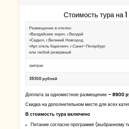
«Невский пятачок»
Стоимость тура на 1
Размещение в отелях:
Обед
(при покупке тура 
Обед
(при покупке тура 
«Валдайские зори», г.Валдай
11:30. Переправа в крепость Орешек.
«Садко», г.Великий Новгород
Гастрономический обед с мастер-кл
Свободное время, около 45 мин. (для турис
Свободное время, около 45 мин. (для турис
«Арт отель Карелия», г.Санкт-Петербург
полупансионе).
Обзорная автобусная экскурсия по г
За дополнительную плату возможна организаци
или любой резервный
Свободное время, около 45 мин. (для турис
12:00. Обзорная экскурсия по крепости
Великий Новгород -
завтрак
крепости Орешек
35100 рублей
Доплата за одноместное размещение
– 8900 
Скидка на дополнительном месте для всех кате
В стоимость тура включено
Новгородский кремль
14:00. Переправа в Шлиссельбург
Питание согласно программе (выбранному ти
14:30.
Обед
(при покупке тура