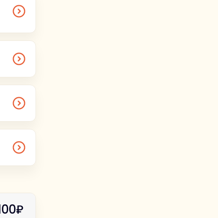
ерский
Божьей
100₽