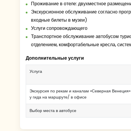
Проживание в отеле: двухместное размещени
Свободное время, около 45 мин. (для турис
памятник
Экскурсионное обслуживание согласно прогр
входные билеты в музеи)
экскурсия по Торжку.
Услуги сопровождающего
Транспортное обслуживание автобусом турис
Софийский собор
отделением, комфортабельные кресла, систе
Дополнительные услуги
Услуга
Экскурсия по рекам и каналам «Северная Венеция» 
у гида на маршруте/ в офисе
Ярославо дворище и Древний торг
Выбор места в автобусе