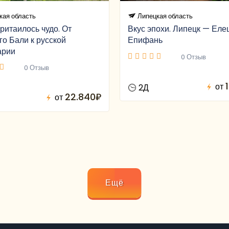
кая область
Липецкая область
ритаилось чудо. От
Вкус эпохи. Липецк — Еле
го Бали к русской
Епифань
арии
0 Отзыв
0 Отзыв
от
2Д
22.840₽
от
Ещё