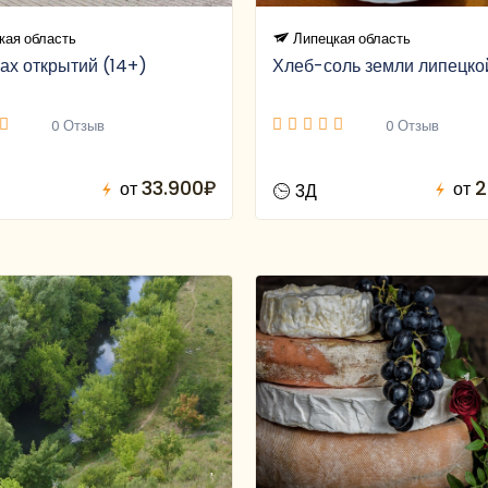
кая область
Липецкая область
ах открытий (14+)
Хлеб-соль земли липецко
0 Отзыв
0 Отзыв
33.900₽
2
от
от
3Д