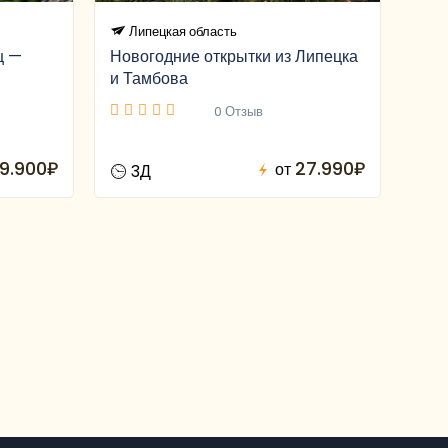
Липецкая область
ц —
Новогодние открытки из Липецка
и Тамбова
0 Отзыв
19.900₽
27.990₽
от
3Д