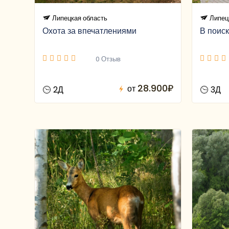
Липецкая область
Липец
Охота за впечатлениями
В поиск
0 Отзыв
28.900₽
от
2Д
3Д