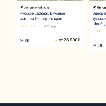
Липецкая область
Липец
Русское сафари. Вкусные
Здесь п
истории Липецкого края
тульско
Швейц
0 Отзыв
28.900₽
от
3Д
2Д