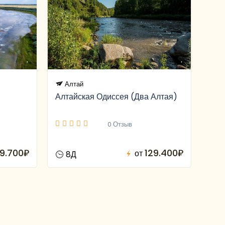
Алтай
Алтайская Одиссея (Два Алтая)
0 Отзыв
9.700₽
129.400₽
от
8Д