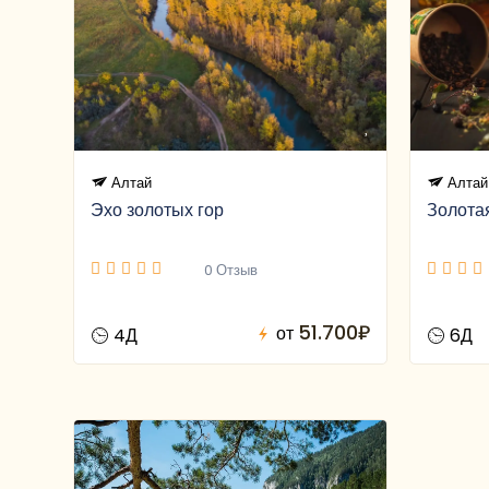
Алтай
Алтай
Эхо золотых гор
Золотая
0 Отзыв
51.700₽
от
4Д
6Д