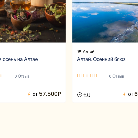
Алтай
 осень на Алтае
Алтай. Осенний блюз
0 Отзыв
0 Отзыв
57.500₽
6
от
от
6Д