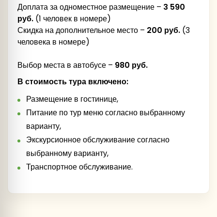
Доплата за одноместное размещение –
3 590
руб.
(1 человек в номере)
Скидка на дополнительное место –
200 руб.
(3
«Русские валенки».
человека в номере)
Обед
Выбор места в автобусе –
980 руб.
Обзорная экскурсия по г. Угличу
кузницей и
В стоимость тура включено:
гончарной мастерской.
Мышкины палаты
Размещение в гостинице,
Экскурсия по территории Угличского кремля,
Питание по тур меню согласно выбранному
варианту,
Экскурсионное обслуживание согласно
Палаты царевича Димитрия
выбранному варианту,
Транспортное обслуживание.
в с. Мартыново.
Мартыново
Церковь Дмитрия на Крови,