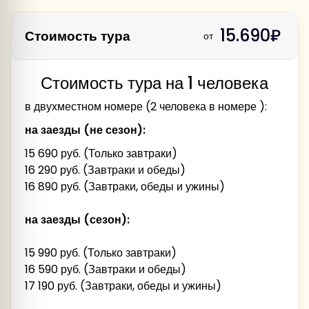
Завтрак
стоянка справа от гостиницы «Космос»
15.690₽
в г. Мышкин.
Стоимость тура
от
Мышкин
в г. Калязин
Стоимость тура на 1 человека
Калязин
в двухместном номере (2 человека в номере ):
«Тверской Атлантидой».
на заезды (не сезон):
15 690 руб. (Только завтраки)
затопленной колокольней Николаевского
16 290 руб. (Завтраки и обеды)
собора,
16 890 руб. (Завтраки, обеды и ужины)
на заезды (сезон):
осмотр уникальной «плавающей»
15 990 руб. (Только завтраки)
Экскурсионная программа в Мышкине:
колокольни Никольского собора.
16 590 руб. (Завтраки и обеды)
Аллея славы, Успенский собор (внешний
в г. Углич
17 190 руб. (Завтраки, обеды и ужины)
осмотр),
Углич
«К мышам на старую мельницу»