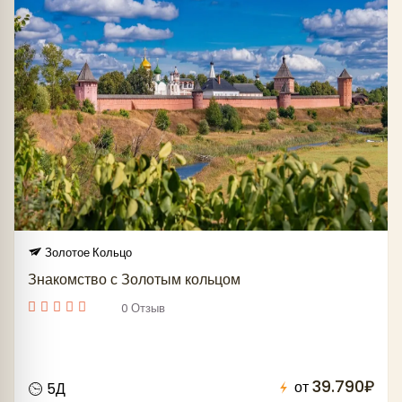
время прибытия автобуса в конечный пункт по
маршруту может быть продлен на 2-3 ч. При
самостоятельном бронировании Туристами
проездных документов для дальнейшего
следования к месту назначения (постоянного
проживания), необходимо учитывать возможное
увеличение времени по туру. Компенсация за
проездные билеты (авиа-, жд-), в случае
задержки автотранспорта в рамках тура по
независящим от Туроператора/Турагента
причинам, не производится.
Золотое Кольцо
Знакомство с Золотым кольцом
0 Отзыв
39.790₽
от
5Д