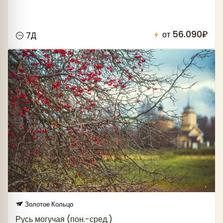
56.090₽
от
7Д
Золотое Кольцо
Русь могучая (пон.-сред.)