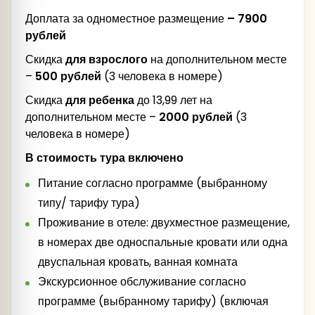
Доплата за одноместное размещение
– 7900
Музея Русского Патриаршества
рублей
Скидка
для взрослого
на дополнительном месте
–
50
0 рублей
(3 человека в номере)
купеческом мастер-классе.
Скидка
для ребенка
до 13,99 лет на
Шуя
Обед
дополнительном месте –
2000 рублей
(3
человека в номере)
В стоимость тура включено
Питание согласно программе (выбранному
Свободное время в центре города.
Обед
типу/ тарифу тура)
Проживание в отеле: двухместное размещение,
в номерах две односпальные кровати или одна
За дополнительную плату
двуспальная кровать, ванная комната
Теплоходная прогулка
Экскурсионное обслуживание согласно
по р. Волге
программе (выбранному тарифу) (включая