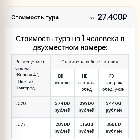
27.400₽
Стоимость тура
от
Посещение Нескучного музея
О
бзорная экскурсия по Арзамасу.
Стоимость тура на 1 человека в
двухместном номере:
Размещение в
Стоимость на базе питания
отелях:
«Волна» 4*,
улица
ВB -
HB -
FB -
г.Нижний
Соборная площадь
завтрак
завтрак,
завтрак,
Рождественская
Новгород
обед
обед, ужин
2026
27400
29900
34400
рублей
рублей
рублей
Обед
2027
28900
31500
35900
рублей
рублей
рублей