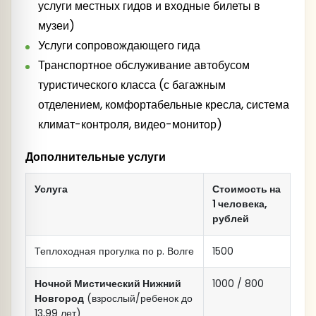
За дополнительную плату
услуги местных гидов и входные билеты в
Питейной лавки
Ночной Мистический
музеи)
шуйского ликеро-водочного завода с
Нижний Новгород
Услуги сопровождающего гида
дегустацией.
Ужин в ресторане отеля (при покупке тура с
Транспортное обслуживание автобусом
ужинами).
туристического класса (с багажным
отделением, комфортабельные кресла, система
климат-контроля, видео-монитор)
Дополнительные услуги
Услуга
Стоимость на
1 человека,
рублей
(Резервные отели: "Русский капитал",
Теплоходная прогулка по р. Волге
1500
"Гранд отель Ока", "Заречная", "Славянка").
Ужин в ресторане отеля (при покупке тура с
Ночной Мистический Нижний
1000 / 800
ужинами).
Новгород
(взрослый/ребенок до
13,99 лет)