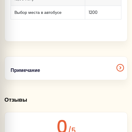
Выбор места в автобусе
1200
Примечание
все пассажиры в туристическом автобусе
обязаны иметь при себе удостоверение
Отзывы
личности (паспорт / свидетельство о
рождении - для детей до 14 лет)
время прибытия является ориентировочным
0
и не может считаться обязательным пунктом
/5