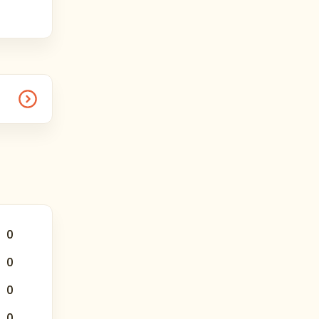
вки
да,
.
0
0
и тура
0
0