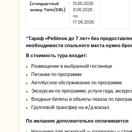
1000
рублей. (Интерактив состоится
- туристы, проживающие в отеле
«Да
(стандартный
13.05.2026
территории возвышались белокаменн
включен в стоимость программы.
отеля «Корстон» (ул. Ершова д.1А)
номер Twin/DBL)
11.06.2026
20:00
Заселение в гостиницу.
С высоты Кремлевского холма откр
по
архитектура Кремля, расположившего
17.06.2026
14:25
Выезд на экскурсионную программу
зодчего Пьетро Франческо. Он вобрал
времени.
- туристы, проживающие в отелях
«Б
*
Тариф «Ребёнок до 7 лет» без предоставле
Палас»
, встречаются с экскурсоводом
необходимости спального места нужно брон
16:00
Трансфер на ж/д вокзал. Окончан
В стоимость тура входит:
14:40
Выезд на экскурсионную программ
Размещение в выбранной гостинице
- туристы, проживающие в отелях
«А
Питание по программе
входа в отель «Ногай» (ул. Профсоюз
Автобусное обслуживание по программе
Экскурсии по программе, услуги гида, экскур
14:50
Выезд на экскурсионную программу
Входные билеты в объекты показа по програ
Групповой трансфер на ж/д вокзал.
- туристы, проживающие в отеле
«Во
Пассажирская" и
опаздывающие на
По желанию дополнительно оплачивается:
отеля "Кристалл" (ул. Р. Яхина д.8)
Наушники для экскурсий — радиогиды – стоим