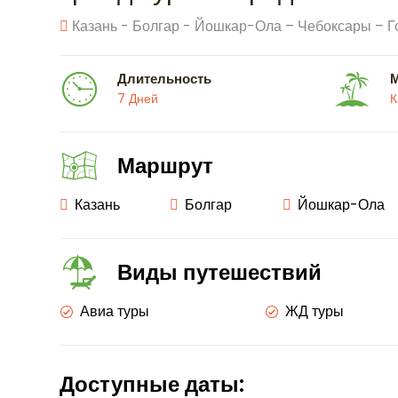
Казань - Болгар - Йошкар-Ола – Чебоксары – Г
Длительность
7 Дней
К
Маршрут
Казань
Болгар
Йошкар-Ола
Виды путешествий
Авиа туры
ЖД туры
Доступные даты: