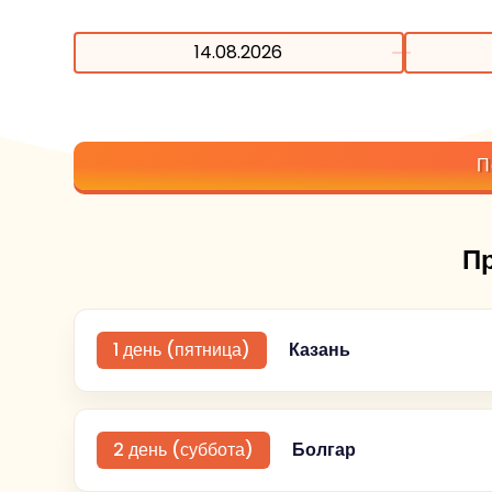
14.08.2026
П
П
1 день (пятница)
Казань
Самостоятельное прибытие в гост
2 день (суббота)
Болгар
Трансфер
до гостиницы бронируется