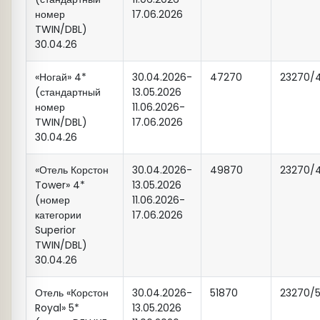
номер
17.06.2026
TWIN/DBL)
18:00
Трансфер в гостиницу. Свободное
30.04.26
время.
«Ногай» 4*
30.04.2026-
47270
23270/
(стандартный
13.05.2026
С
За доп. плату:
Автобусная вечерняя
номер
11.06.2026-
20:30
экскурсия по городу
«Огни Казани»
.
TWIN/DBL)
17.06.2026
Стоимость экскурсии
1600 рублей
с
30.04.26
туриста (экскурсия состоится при
«Отель Корстон
наборе минимум 10 человек).
30.04.2026-
49870
23270/
Tower» 4*
13.05.2026
(номер
11.06.2026-
категории
17.06.2026
Superior
TWIN/DBL)
30.04.26
Отель «Корстон
30.04.2026-
51870
23270/
Royal» 5*
13.05.2026