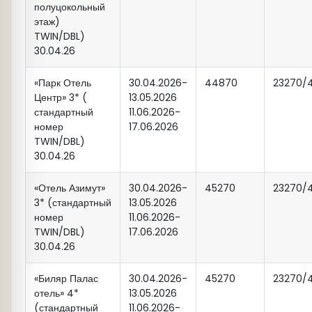
полуцокольный
православного Благовещенского
этаж)
собора. На территории крепости
TWIN/DBL)
находится один из символов Казани
30.04.26
— знаменитая «падающая» башня
«Парк Отель
ханши Сююмбике.
30.04.2026-
44870
23270/
Центр» 3* (
13.05.2026
стандартный
11.06.2026-
17:15
Казанская Святыня.
Посещение
номер
17.06.2026
TWIN/DBL)
Казанского Богородицкого мужского
30.04.26
монастыря, история которого
неразрывно связана с обретением,
«Отель Азимут»
30.04.2026-
45270
23270/
прославлением и почитанием в
3* (стандартный
13.05.2026
России чудотворной Казанской
номер
11.06.2026-
иконы Божией Матери. После 1579
TWIN/DBL)
17.06.2026
30.04.26
года – Казань святое место Руси, где
сама Матерь Божия вдруг явила
«Биляр Палас
30.04.2026-
45270
23270/
величайшую милость. Казанская
отель» 4*
13.05.2026
икона… Кто же не знал ее в России?
(стандартный
11.06.2026-