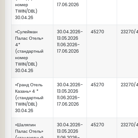
Эта икона является одной из
номер
17.06.2026
наиболее почитаемых в Русской
TWIN/DBL)
Церкви. Ей молятся, к ней
30.04.26
обращаются с просьбами. При этом
«Сулейман
30.04.2026-
45270
23270/
мало кто задается вопросом, какой
Палас Отель»
13.05.2026
путь проделала чудотворная икона и
4*
11.06.2026-
откуда она к нам пришла?
(стандартный
17.06.2026
номер
Почти сто лет назад, в 1932 году,
TWIN/DBL)
Казань потеряла один из своих
30.04.26
главных объектов – Собор
Казанской иконы Божией Матери. Но
«Гранд Отель
30.04.2026-
45270
23270/
теперь спустя годы собор возведен
Казань» 4 *
13.05.2026
на месте обретения чудотворного
(стандартный
11.06.2026-
TWIN/DBL)
17.06.2026
образа, «вернулся» на свое
30.04.26
историческое место, в своем
прежнем облике. И трудно
«Шаляпин
30.04.2026-
45270
23270/
переоценить духовное значение
Палас Отель»
13.05.2026
такого воссоздания.
(стандартный
11.06.2026-