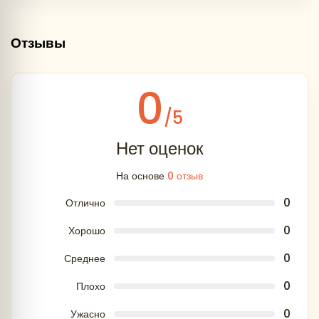
Описание оборудования:
Отзывы
0
/5
Нет оценок
На основе
0 отзыв
0
Отлично
0
Хорошо
0
Среднее
Туроператор оставляет за собой право менять
0
Плохо
время и порядок проведения экскурсий, при
этом, не меняя общую программу обслуживания.
0
Ужасно