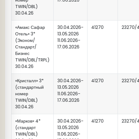
номер
17.06.2026
актеров с национальными
TWIN/DBL)
традициями и обычаями татарского
14:50
Выезд на экскурсионную
30.04.26
народа. Вас ждут знакомства с
программу из гостиницы
понятиями Су юлы, Аулок Ой, Никах,
«Кристалл» (ул. Р. Яхина д.8)
«Амакс Сафар
30.04.2026-
41270
23270/
Бэби Туе, а также интересные
Отель» 3*
13.05.2026
(Эконом/
11.06.2026-
застольные игры.
- туристы, проживающие в отеле
Стандарт/
17.06.2026
Стоимость программы:
2900
«Волга», а также прибывающие на
Бизнес
рублей
взрослый,
2700 рублей
TWIN/DBL/TRPL)
ж/д вокзал "Казань Пассажирская"
30.04.26
детский до 14 лет,
1000 рублей
дети
и опаздывающие на встречу в
до 6 лет. (Интерактив состоится при
свой отель, встречаются с
«Кристалл» 3*
30.04.2026-
41270
23270/
наборе минимум 15 человек).
экскурсоводом в холле отеля
(стандартный
13.05.2026
"Кристалл"
(ул. Р. Яхина д.8)
номер
11.06.2026-
TWIN/DBL)
17.06.2026
30.04.26
15:00
Выезд на экскурсионную
программу из гостиницы «Амакс
«Марков» 4*
30.04.2026-
41270
23270/
Сафар»
(стандарт
13.05.2026
TWIN/DBL)
11.06.2026-
(ул. Односторонка Гривки д. 1)