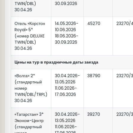
Эбика и Бабай раскроют множество
TWIN/DBL)
30.09.2026
- туристы, проживающие в отелях
секретов из уклада жизни, обычаев и
30.04.26
«Биляр Палас», «Парк Отель»,
традиций татарского народа. За
«Гранд Отель», «Сулейман Палас»,
Отель «Корстон
столом, за сытным обедом из
14.05.2026-
45270
23270/
встречаются с экскурсоводом в
Royal» 5*
10.06.2026
национальных блюд (азу,
холле отеля «
IT
Park
» (ул.
(номер DELUXE
18.06.2026-
треугольник, кыстыбый, кош теле,
Петербургская д.52)
TWIN/DBL)
30.09.2026
чак-чак) дорогим гостям Эбика и
30.04.26
Бабай расскажут о любимых блюдах
14:40
Выезд на экскурсионную
татарского народа через сказания и
Цены на тур в праздничные даты заезда
программу из гостиницы «Ногай»
легенды. Увлекательные рассказ в
музыкальном сопровождении
«Волга» 2*
30.04.2026-
38790
23270/
(ул. Профсоюзная д.16 Б)
(стандартный
13.05.2026
раскроет интересные элементы
номер
11.06.2026-
национальных праздников летнего и
TWIN/DBL/TRPL)
17.06.2026
- туристы, проживающие в отелях
зимнего солнцестояния — Навруз,
30.04.26
«Азимут», «Татарстан»,
Нардуган, Сабантуй и других
«Шаляпин», встречаются с
праздников. Самым сокровенным и
«Татарстан» 3*
30.04.2026-
39270
23270/
экскурсоводом у входа в отель
интересным в завершении вечера
Эконом-Центр
13.05.2026
«Ногай» (ул. Профсоюзная д.16Б)
(стандартный
11.06.2026-
станет знакомство через игру