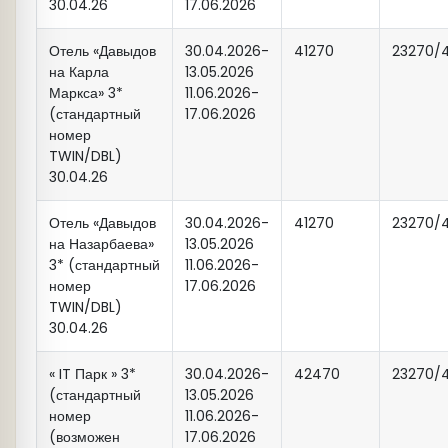
30.04.26
17.06.2026
Отель «Давыдов
30.04.2026-
41270
23270/
15:30
Экскурсия
«Белокаменная
на Карла
13.05.2026
крепость».
Казанский Кремль –
Маркса» 3*
11.06.2026-
(стандартный
17.06.2026
главная достопримечательность
номер
города, памятник всемирного
TWIN/DBL)
наследия ЮНЕСКО. Это —
30.04.26
официальная резиденция главы
Республики Татарстан и
Отель «Давыдов
30.04.2026-
41270
23270/
государственный музей-заповедник,
на Назарбаева»
13.05.2026
3* (стандартный
11.06.2026-
который ежегодно посещают тысячи
номер
17.06.2026
туристов. Белокаменный Кремль –
TWIN/DBL)
сердце древнего города,
30.04.26
воплотившее в себе культуру запада
и востока. Здесь взметнулись ввысь
« IT Парк » 3*
30.04.2026-
42470
23270/
минареты главной мечети города Кул
(стандартный
13.05.2026
номер
11.06.2026-
Шариф (посещение) и сверкают
(возможен
17.06.2026
золотом купола старейшего