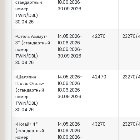
стандартный
18.06.2026-
град Свияжск.
(ул. Н. Назарбаева д.35А)
номер
30.09.2026
Стоимость экскурсии
2900 рублей
с
TWIN/DBL)
30.04.26
туриста.
14:10
Выезд на экскурсионную
программу из гостиницы
«Отель Азимут»
14.05.2026-
42270
23270/
«Корстон» (ул. Ершова д.1А)
17:00
Отправление т/х в Казань.
3* (стандартный
10.06.2026
номер
18.06.2026-
TWIN/DBL)
30.09.2026
- туристы, проживающие в отеле
19:00
Прибытие т/х на причал «Казан».
30.04.26
«Давыдов на Карла Маркса»
,
Свободное время.
встречаются с экскурсоводом
в
«Шаляпин
14.05.2026-
42470
23270/
холле отеля
«Корстон» (ул.
Палас Отель»
10.06.2026
20:30
За доп. плату:
Авторская
Ершова д.1А)
(стандартный
18.06.2026-
интерактивная программа
номер
30.09.2026
«Гостеприимный дом Бая»
Всех
TWIN/DBL)
14:25
Выезд на экскурсионную
30.04.26
гостей Казани непременно
программу из гостиницы «
IT
Park
»
приглашаем в гости, в главный дом
«Ногай» 4*
14.05.2026-
43270
23270/
татарского села — дом Бая.
(ул. Петербургская д.52)
(стандартный
10.06.2026
Состоятельные хозяева дома —
номер
18.06.2026-