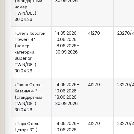
и деловые встречи, а сегодня
(стандартный
30.09.2026
15:00
с архитектурным ансамблем 16-17
Окончание программы. Свободное
номер
обновленные парки встречают
вв., Конный двор и ремесленные
время в центре города.
19:00
Возвращение в Казань. Трансфер в
TWIN/DBL)
горожан и гостей города прохладой
мастерские, Рождественская
гостиницу.
30.04.26
График выезда на экскурсионную
от летнего зноя и необычными
площадь — откуда открывается вид
программу.
историями из прошлого.
на водные просторы и Услонские
«Отель Корстон
14.05.2026-
41270
23270/
горы.
Tower» 4*
10.06.2026
(номер
18.06.2026-
Важно!
14:
30
Окончание программы тура.
В ходе экскурсии предусмотрено
категории
30.09.2026
Трансфер на ж/д вокзал.
свободное время
Время выезда на программу из
Superior
(самостоятельно: музеи,
TWIN/DBL)
отеля фиксированное.
30.04.26
сувенирные лавки, обед)
Гарантированное размещение в
гостинице после 15:00. Свои вещи Вы
Стоимость экскурсии
3600 рублей
с
«Гранд Отель
14.05.2026-
41270
23270/
можете оставить бесплатно в камере
туриста (экскурсия состоится при
Казань» 4 *
10.06.2026
хранения гостиницы.
(стандартный
наборе группы).
18.06.2026-
TWIN/DBL)
30.09.2026
30.04.26
14:00
Выезд на экскурсионную
В случае невозможности
программу из гостиницы
проведения теплоходной экскурсии:
«Парк Отель
14.05.2026-
41270
23270/
«Давыдов на Назарбаева»
Центр» 3* (
10.06.2026
Автобусная экскурсия на
остров-