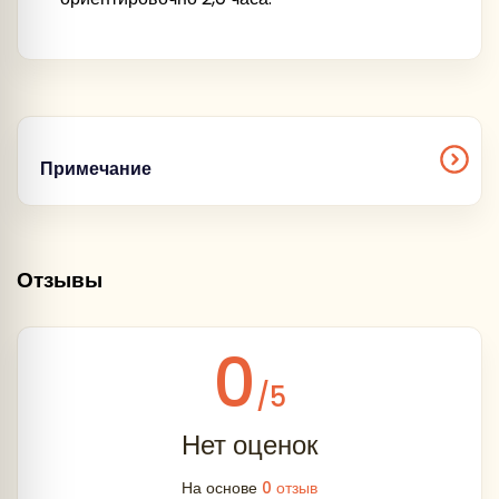
Примечание
Что взять с собой в путешествие
документы, необходимые в поездку (оригинал
Отзывы
паспорта и свидетельства о рождении для
детей до 14 лет, медицинский полис ОМС).
0
удобную одежду по сезону + теплую одежду
для посещения Приэльбрусья и Домбая.
/5
удобную спортивную обувь
Нет оценок
плащ-дождевик или зонтик
На основе
0 отзыв