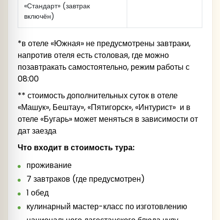
«Стандарт» (завтрак
700 рублей
-
посещение пещеры и
включён)
навесного моста
Обед
*в отеле «Южная» не предусмотрены завтраки,
напротив отеля есть столовая, где можно
Ужин
позавтракать самостоятельно, режим работы с
100 руб. в день аренда беспроводных
08:00
наушников
** стоимость дополнительных суток в отеле
«Машук», Бештау», «Пятигорск», «Интурист» и в
отеле «Бугарь» может меняться в зависимости от
дат заезда
Что входит в стоимость тура:
проживание
7 завтраков (где предусмотрен)
1 обед
кулинарный мастер-класс по изготовлению