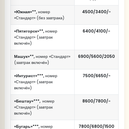
«Южная»**,
номер
4500/3400/-
Переезд в Махачкалу.
«Стандарт» (без завтрака)
19.00 - Возвращение в отель.
Переезд в этнокомплекс «ГЛАВРЫБА»
«Пятигорск»**,
номер
6400/4100/-
Свободное время
«Стандарт» (завтрак
16:00 Поздний обед (за доп. плату)
включён)
Доп. расходы:
300 рублей с человека - Крепость Нарын-
Машук»**,
номер «Стандарт»
6900/5600/2050
Кала входной билет
(завтрак включён)
Ужин
Переезд в г. Пятигорск.
«Интурист»***,
номер
7500/6650/-
«Стандарт» (завтрак
Позднее возвращение после 02.00 часов.
включён)
Отъезд.
Доп. расходы:
«Бештау»***,
номер
8600/7800/-
«Стандарт» (завтрак
1000 - рублей с человека Катание на
включён)
катерах по Чиркейскому водохранилищу
(при работе катеров)
«Бугарь»***,
номер
7800/6800/1500