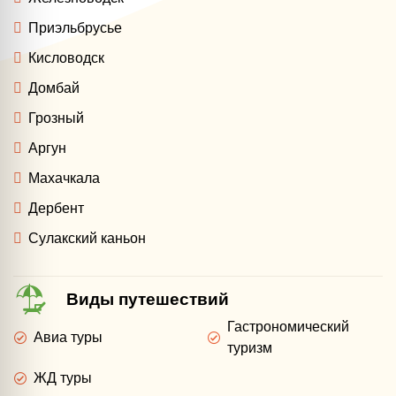
Приэльбрусье
Кисловодск
Домбай
Грозный
Аргун
Махачкала
Дербент
Сулакский каньон
Виды путешествий
Гастрономический
Авиа туры
туризм
ЖД туры