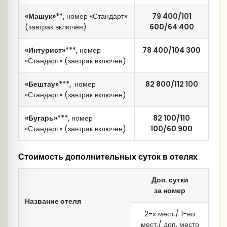
- 1100 руб. - на Чегет
250 рублей с человека - Бархан Сары – Кум
Пещера "Нокъо" и подвесной мост над
«
Машук»**,
номер «Стандарт»
79 400/101
Сулакским каньоном.
обед
обед
(завтрак включён)
600/64 400
ужин
ужин
«Интурист»***,
номер
78 400/104 300
«Стандарт» (завтрак включён)
«Бештау»***,
номер
82 800/112 100
«Стандарт» (завтрак включён)
Обед (входит в стоимость тура)
«Бугарь»***,
номер
82 100/110
Прогулка по современной части Дербента.
«Стандарт» (завтрак включён)
100/60 900
городскую набережную
Дербента
Стоимость дополнительных суток в отелях
Доп. сутки
за номер
Название отеля
посещение местного рынка
2-х мест./ 1-но
мест./ доп. место