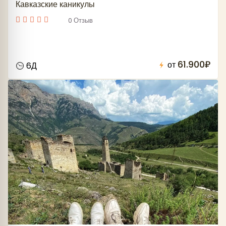
Кавказские каникулы
0 Отзыв
61.900₽
от
6Д