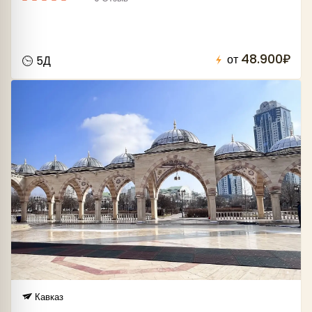
Последний день тура свободный, расчетный час
в отеле в 12.00. Просьба приобретать
обратные билеты с учетом этого факта.
48.900₽
от
5Д
Посещая республики Северного Кавказа, не
забывайте о внешнем виде. Не рекомендуется в
теплый период оголение рук, короткие юбки,
для мужчин – шорты.
Туристская компания оставляет за собой право
менять время выезда последовательность
автобусных и пешеходных экскурсий, замену их
равноценными. Также возможна замена
заявленных по программе отелей на
равноценные.
Кавказ