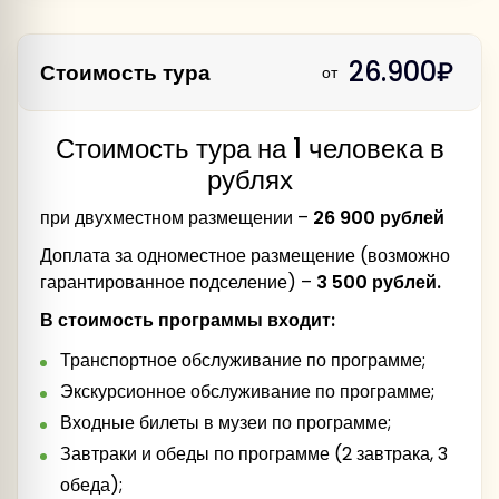
до поморских легенд
26.900₽
Стоимость тура
от
14:30 – 16:30 – Автобусно-пешеходная
экскурсия «Столица Поморья».
09:00 – Экскурсия в Северодвинск – город
Стоимость тура на 1 человека в
корабельной славы.
рублях
при двухместном размещении –
26 900 рублей
Доплата за одноместное размещение (возможно
гарантированное подселение) –
3 500 рублей.
В стоимость программы входит:
Мыс Пур-Наволок - историческое место, где
Транспортное обслуживание по программе;
была заложена первоначальная крепость.
11:00 – Поездка на остров Ягры – берег
Экскурсионное обслуживание по программе;
Белого моря.
Памятник Петру I – мы расскажем, почему
Входные билеты в музеи по программе;
первый российский император трижды
Завтраки и обеды по программе (2 завтрака, 3
посещал Архангельск и как его визиты
12:00 – Экскурсия в музее деревянного
обеда);
повлияли на судьбу города как