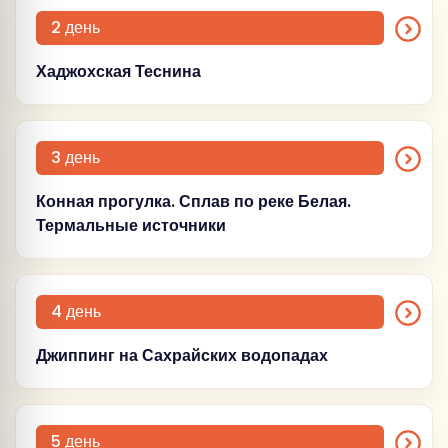
2 день
Хаджохская Теснина
(Понедельник)
3 день
Конная прогулка. Сплав по реке Белая.
Термальные источники
(Вторник)
4 день
Джиппинг на Сахрайских водопадах
(Среда)
5 день