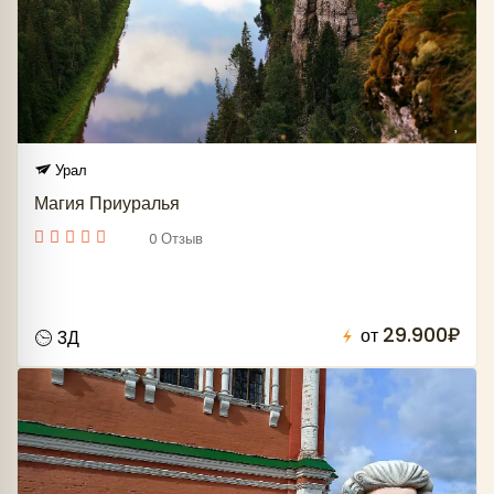
Урал
Магия Приуралья
0 Отзыв
29.900₽
от
3Д