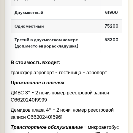
Двухместный
61900
Одноместный
75200
13:30 - 14:00 – Обед в Гончарной мастерской.
Третий в двухместном номере
58300
(доп.место еврораскладушка)
14:00 - 15:30 – Гончарная мастерская в
17:30 – Заселение в гостиницу Демидов плаза
Быньгах (мастер класс).
4*
В стоимость входит:
трансфер аэропорт - гостиница - аэропорт
Проживание в отелях
ДИВС 3* - 2 ночи, номер реестровой записи
С662024019999
12:15-13.10 Обед в ресторане «Своя компания»
Демидов плаза 4* - 2 ночи, номер реестровой
13.30-14.30 Экскурсия в музее камнерезного и
записи С662024015961
ювелирного искусства
Транспортное обслуживание
- микроавтобус