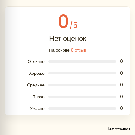
изменять последовательность экскурсионной
программы. Также Туроператор имеет право
0
заменить пункты программы на равнозначные
/5
при условии заблаговременного
информирования туристов.
Нет оценок
На основе
0 отзыв
0
Отлично
0
Хорошо
18.00
0
Среднее
0
Плохо
0
Ужасно
Нет отзывов