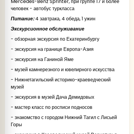
Mercedes-Benz Sprinter, при группе 17 и более
человек - автобус туркласса
Питание:
4 завтрака, 4 обеда, 1 ужин
14.00-15.00 – Обед в Верхотурье.
Экскурсионное обслуживание
15:00 - 17:30 – Экскурсия по городу,
- обзорная экскурсия по Екатеринбургу
15:30 – Отправление в Екатеринбург
- экскурсия на границе Европа-Азия
проследят развитие камнерезного дела на
17.15 Прибытие на ж/д вокзал Екатеринбурга
- экскурсия на Ганиной Яме
Урале – от Екатеринбургской гранильной
1
8
:
3
0 – Прибытие в аэропорт Екатеринбурга
фабрики до завода «Русские самоцветы»;
- музей камнерезного и ювелирного искусства
Кольцово
узнают о трех видах малахита – самого
- Нижнетагильский историко-краеведческий
знаменитого уральского самоцвета;
музей
познакомятся с уральской ювелирной школой;
- экскурсия в музей Дача Демидовых
оценят современные камнерезные
- мастер класс по росписи подносов
произведения от художников страны;
- знакомство с городом Нижний Тагил с Лисьей
Горы
вспомнят героев сказов П. П. Бажова,
прославившего малахит на весь мир.