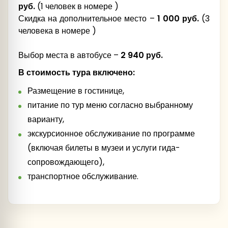
Новгород (номер реестровой записи
руб.
(1 человек в номере )
Базовое размещение:
С532024003778
)
Скидка на дополнительное место –
1 000 руб.
(3
Гостиница «СмоленскОтель 3*», г. Смоленск
Гостиница «Амакс Россия 3*», г. Великий
человека в номере )
(номер реестровой записи
С672024012759
)
Новгород (номер реестровой записи
Выбор места в автобусе –
2 940 руб.
С532024015327
)
Внимание!
В стоимость тура включено:
Ужин в ресторане отеля.
Размещение в гостинице,
питание по тур меню согласно выбранному
варианту,
Москву
Изборской крепости
Ужин
экскурсионное обслуживание по программе
Ужин
(включая билеты в музеи и услуги гида-
сопровождающего),
транспортное обслуживание.
Псков