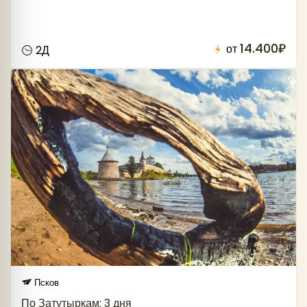
14.400₽
от
2Д
Псков
По Затутыркам: 3 дня