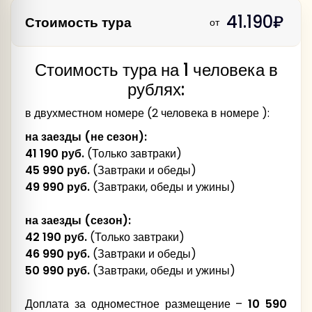
опальный»
Смоленской крепостной стены
41.190₽
Тверь
Стоимость тура
Экскурсия «Люблю сей
от
темный сад…»
Обед
Святогорский монастырь
Стоимость тура на 1 человека в
Обзорная экскурсия по г. Твери.
Обед
рублях:
Печоры
г. Псков.
Обед
в двухместном номере (2 человека в номере ):
М.И.Глинке, А.Т.Твардовскому и его герою
Свято-Успенскому Псково-
Василию Теркину, М.А. Егорову, В.Т.
Продолжение экскурсии:
на заезды (не сезон):
Печерскому мужскому монастырю
Куриленко
41 190 руб.
(Только завтраки)
Переезд в г. Великий Новгород.
45 990 руб.
(Завтраки и обеды)
Гостиница «Рижская 3*», г. Псков (номер
Изборск
49 990 руб.
(Завтраки, обеды и ужины)
реестровой записи
С602024006682
)
на заезды (сезон):
Гостиница «Садко 3*», г. Великий Новгород
42 190 руб.
(Только завтраки)
Свято-Успенского кафедрального
Гостиница «Октябрьская 3*», г. Псков (номер
(номер реестровой записи
С532024001915
)
46 990 руб.
(Завтраки и обеды)
собора
реестровой записи
С602024014375
)
50 990 руб.
(Завтраки, обеды и ужины)
Ужин
Гостиница «Транзит 3*», г. Псков (номер
Гостиница «Welcome Inn 3*», г. Великий
Доплата за одноместное размещение –
10 590
реестровой записи
С602024019829
)