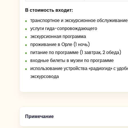
классе по изготовлению классической бел
чаепитии с дегустацией нескольких сортов 
В стоимость входит:
транспортное и экскурсионное обслуживание
услуги гида-сопровождающего
экскурсионная программа
проживание в Орле (1 ночь)
Обед.
питание по программе (1 завтрак, 2 обеда)
Парк усадьбы
Обзорная экскурсия по Одоеву.
входные билеты в музеи по программе
использование устройства «радиогид» с уд
экскурсовода
Обед
Примечание
Мы побываем в удивительном Му
в красивом кирпичном особняке богатого 