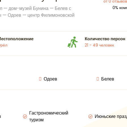
от 0 отзывов
0% ком
л — дом-музей Бунина — Белев с
лы — Одоев — центр Филимоновской
Местоположение
Количество персон
Орёл
21 - 49 человек
Одоев
Белев
Гастрономический
ы
Июньские праз
туризм