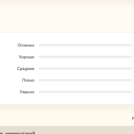
е гнездо и литературная столица России». Литера
, присвоенный городу в 2021 году.
 вечером в зависимости от дорожной ситуации
Отлично
Хорошо
Среднее
Плохо
Ужасно
ить комментарий
Дворянское гнездо» - прекрасный сквер, разбитый на