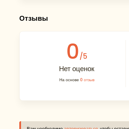
Обзорная экскурсия по Орлу. «Дворянско
столица России - официальный статус Орла
Отзывы
Выезд в Москву. Прибытие в Москву поздно
0
/5
Нет оценок
На основе
0 отзыв
Вам необходимо
авторизоваться
, чтобы остав
«