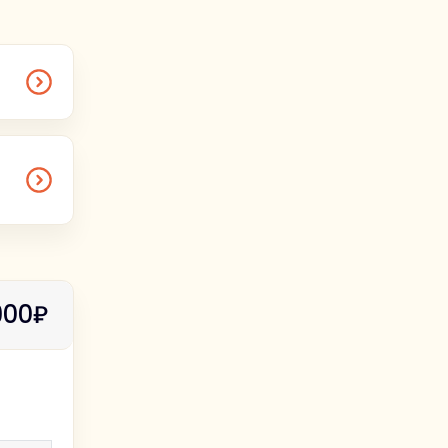
о и что
900₽
инуты я