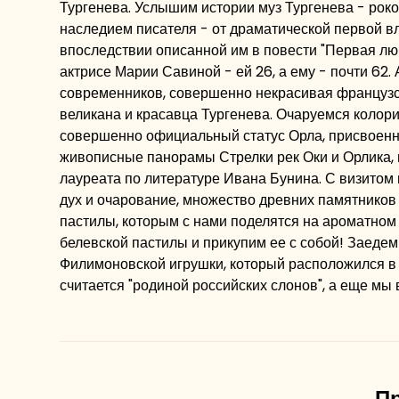
Тургенева. Услышим истории муз Тургенева - ро
наследием писателя - от драматической первой в
впоследствии описанной им в повести "Первая лю
актрисе Марии Савиной - ей 26, а ему - почти 62. 
современников, совершенно некрасивая французск
великана и красавца Тургенева. Очаруемся колори
совершенно официальный статус Орла, присвоенны
живописные панорамы Стрелки рек Оки и Орлика, 
лауреата по литературе Ивана Бунина. С визитом
дух и очарование, множество древних памятников
пастилы, которым с нами поделятся на ароматном
белевской пастилы и прикупим ее с собой! Заедем
Филимоновской игрушки, который расположился в 
считается "родиной российских слонов", а еще мы 
П