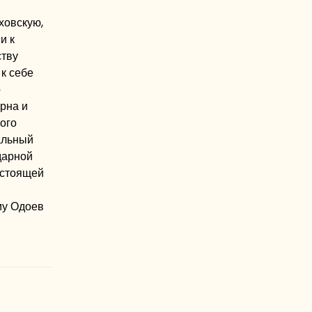
ховскую,
и к
ству
к себе
о
рна и
ого
альный
дарной
астоящей
му Одоев