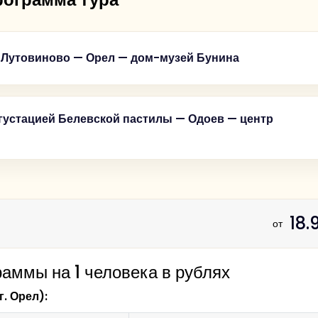
-Лутовиново — Орел — дом-музей Бунина
 "Название тура"
егустацией Белевской пастилы — Одоев — центр
сское-Лутовиново.
р никогда не знал, чем-то, что никогда не существовал
18.
иархального Белева».
от
минуты, как я увидел ее в первый раз, - с той роковой м
воему хозяину..."
аммы на 1 человека в рублях
г. Орел):