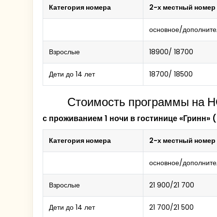
Категория номера
2-х местный номер
основное/дополните
Взрослые
18900/ 18700
Дети до 14 лет
18700/ 18500
Стоимость программы на 
Декорацией нашей увлекательной эк
с проживанием 1 ночи в гостинице «Гринн» (
Легендарный бренд Белева - знаменитая бе
Категория номера
2-х местный номер
в музей Белевской пастилы с мастер-класс
основное/дополните
Экскурсия в
Взрослые
Мемориальный дом Спасского
21 900/21 700
Дети до 14 лет
21 700/21 500