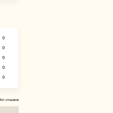
турная
0
0
0
0
0
Нет отзывов
 месте