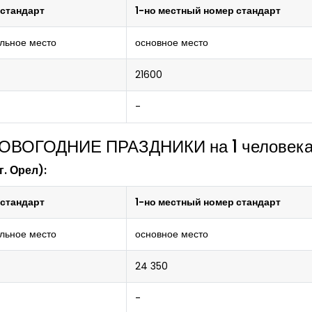
 стандарт
1-но местный номер стандарт
льное место
основное место
21600
-
НОВОГОДНИЕ ПРАЗДНИКИ на 1 человек
скурсии станет Спасское-Лутовиново.
г. Орел):
левская пастила! Ароматная и вкусная экскурсия в экс
 стандарт
1-но местный номер стандарт
ом по пастиле и сладкой дегустацией.
льное место
основное место
-Лутовиново
24 350
-
А еще освоим тонкости рецептуры на м