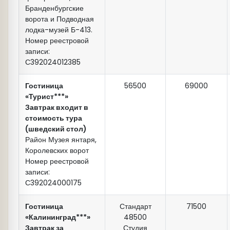
Бранденбургские
ворота и Подводная
лодка-музей Б-413.
Номер реестровой
записи:
С392024012385
Гостиница
56500
69000
«Турист***»
Продолжительность экскурсии 8-9 часов.
Завтрак входит в
стоимость тура
(шведский стол)
Район Музея янтаря,
Королевских ворот
Номер реестровой
записи:
С392024000175
Гостиница
Стандарт
71500
«Калининград***»
48500
Завтрак за
Студия