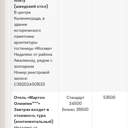
плату
памятник Петру
I
-
(шведский стол)
В центре
Калининграда, в
замком Нессельбек
здании
исторического
памятника
архитектуры
Продолжительность экскурсии 8-9 часов.
гостиницы «Москва»
Недалеко от района
Амалиенау, рядом с
зоопарком
Пальмникен
Номер реестровой
записи:
Продолжительность экскурсии 6-7 часов.
С392024001533
Отель «Мартон
Стандарт
53500
«Шлосс-
Олимпик***»
34500
отеля»
Завтрак входит в
Бизнес 36500
Продолжительность экскурсии
9-10
часов.
стоимость тура
Морица Беккера
(континентальный)
Недалеко от