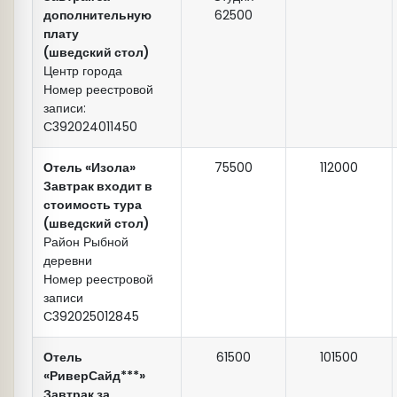
дополнительную
62500
плату
(шведский стол)
Центр города
Номер реестровой
записи:
С392024011450
Отель «Изола»
75500
112000
Завтрак входит в
стоимость тура
(шведский стол)
Район Рыбной
деревни
Номер реестровой
записи
С392025012845
Отель
61500
101500
«РиверСайд***»
Завтрак за