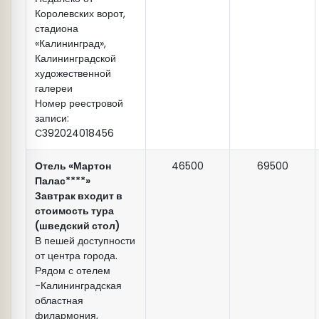
Королевских ворот,
Светлогорск
стадиона
«Калининград»,
Калининградской
художественной
галереи
Номер реестровой
записи:
С392024018456
Отель «Мартон
46500
69500
Палас****»
Продолжительность экскурсии 6-7 часов.
Завтрак входит в
«Несущая воду»
стоимость тура
«Янтарь - холл»
Обратный трансфер в аэропорт или жд
(шведский стол)
вокзал входит в стоимость.
В пешей доступности
от центра города.
Рядом с отелем
-Калининградская
областная
филармония,