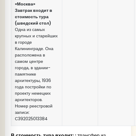
«Москва»
Завтрак входит в
стоимость тура
(шведский стол)
Одна из самых
крупных и старейших
в городе
Калининграде. Она
расположена в
самом центре
города, в здании-
памятнике
архитектуры, 1936
года постройки по
проекту немецких
архитекторов.
Номер реестровой
записи:
С392025013384
В стоимость тура входит: :
трансфер из